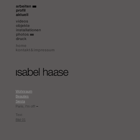
Wohnraum
Beauties
Siesta
Paris, I'm off!
–
Text
Bild 01